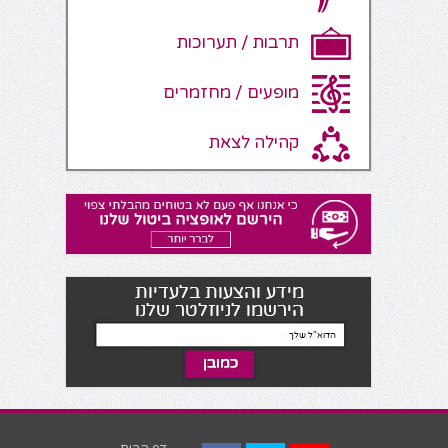
תרבות / תערוכות
מופעים / מחזמרים
קהילה לצאת