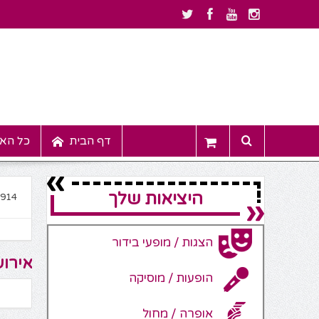
דף הבית
כל האי
היציאות שלך
9914
הצגות / מופעי בידור
אירוע
הופעות / מוסיקה
אופרה / מחול