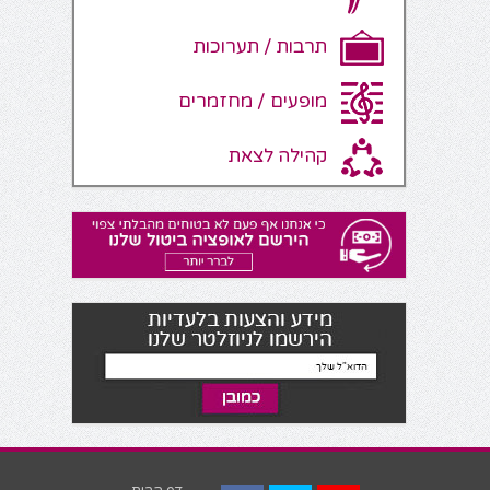
תרבות / תערוכות
מופעים / מחזמרים
קהילה לצאת