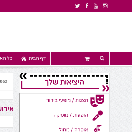
דף הבית
כל האי
היציאות שלך
9862
הצגות / מופעי בידור
אירוע
הופעות / מוסיקה
אופרה / מחול