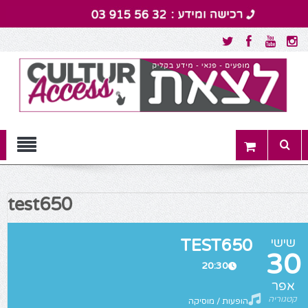
Menu
test650
שישי
TEST650
30
20:30
אפר
קטגוריה
הופעות / מוסיקה