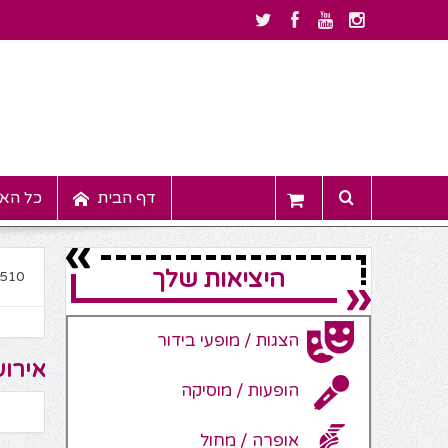
דף הבית
כל האי
היציאות שלך
6510
הצגות / מופעי בידור
אירוע
הופעות / מוסיקה
אופרה / מחול