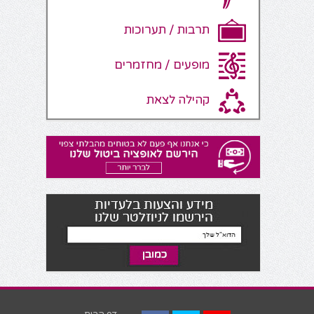
תרבות / תערוכות
מופעים / מחזמרים
קהילה לצאת