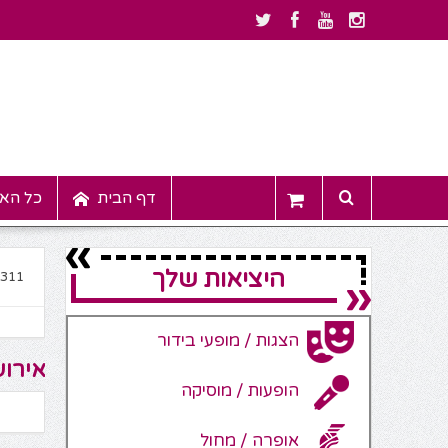
דף הבית
כל האי
היציאות שלך
6311
הצגות / מופעי בידור
אירוע
הופעות / מוסיקה
אופרה / מחול