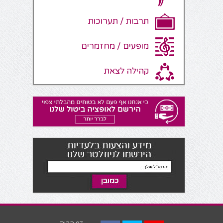
תרבות / תערוכות
מופעים / מחזמרים
קהילה לצאת