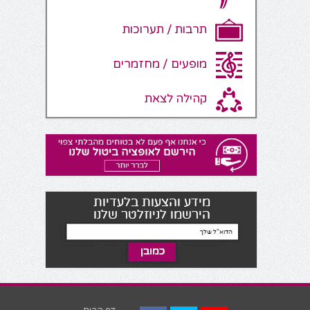
תרבות / תערוכות
מופעים / מחזמרים
קהילה לצאת