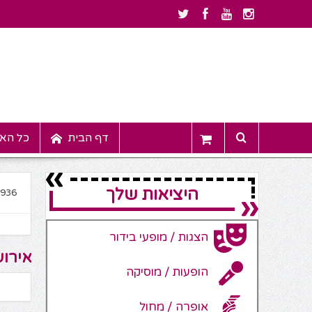
דף הבית
כל האי
היציאות שלך
5936
הצגות / מופעי בידור
אירוע
הופעות / מוסיקה
אופרה / מחול