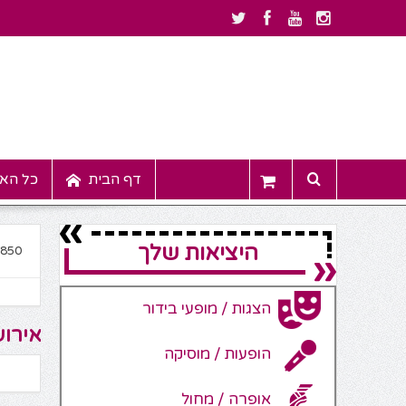
דף הבית
כל האי
היציאות שלך
4850
הצגות / מופעי בידור
אירוע
הופעות / מוסיקה
אופרה / מחול