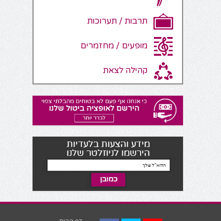
תרבות / תערוכות
מופעים / מחזמרים
קהילה לצאת