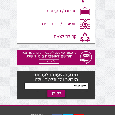
תרבות / תערוכות
מופעים / מחזמרים
קהילה לצאת