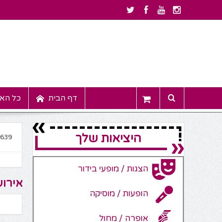
דף הבית
כל האי
היציאות שלך
4639
הצגות / מופעי בידור
אירוע
הופעות / מוסיקה
אופרה / מחול