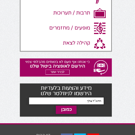
תרבות / תערוכות
מופעים / מחזמרים
קהילה לצאת