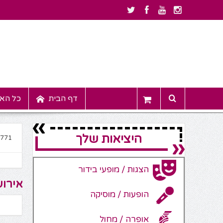
דף הבית
כל האי
היציאות שלך
0771
הצגות / מופעי בידור
אירוע
הופעות / מוסיקה
אופרה / מחול