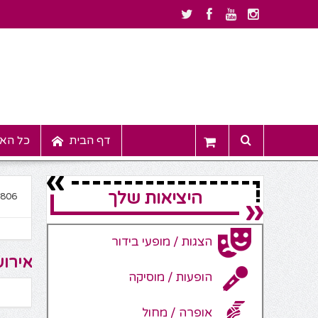
דף הבית
כל האי
היציאות שלך
9806
הצגות / מופעי בידור
אירוע
הופעות / מוסיקה
אופרה / מחול