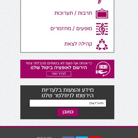
תרבות / תערוכות
מופעים / מחזמרים
קהילה לצאת