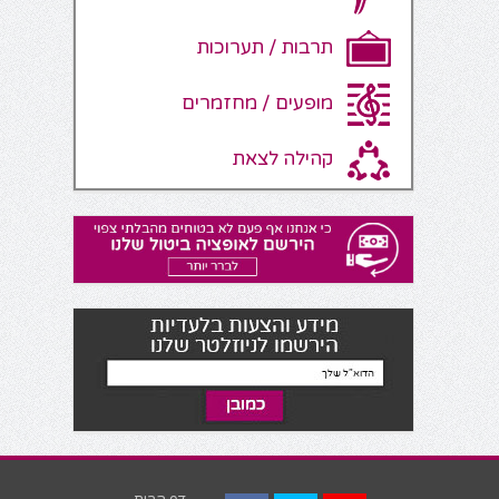
תרבות / תערוכות
מופעים / מחזמרים
קהילה לצאת