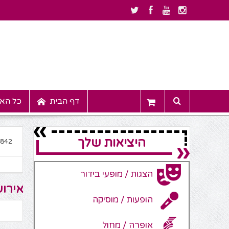
דף הבית
כל האי
היציאות שלך
7842
הצגות / מופעי בידור
אירוע
הופעות / מוסיקה
אופרה / מחול