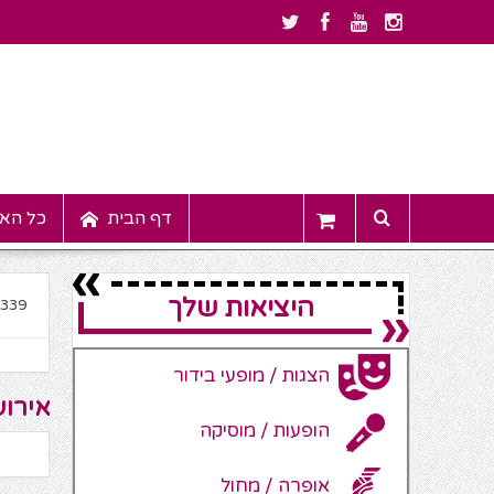
דף הבית
כל האי
היציאות שלך
4339
הצגות / מופעי בידור
אירוע
הופעות / מוסיקה
אופרה / מחול