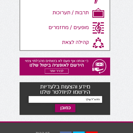
תרבות / תערוכות
מופעים / מחזמרים
קהילה לצאת