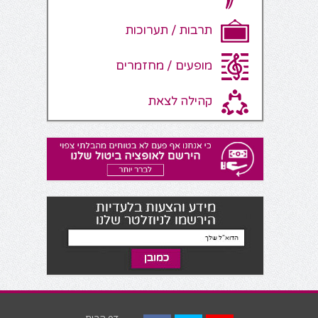
תרבות / תערוכות
מופעים / מחזמרים
קהילה לצאת