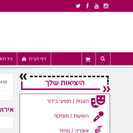
דף הבית
כל האי
היציאות שלך
3435
הצגות / מופעי בידור
אירוע
הופעות / מוסיקה
אופרה / מחול