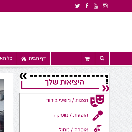
דף הבית
כל האי
היציאות שלך
הצגות / מופעי בידור
הופעות / מוסיקה
אופרה / מחול