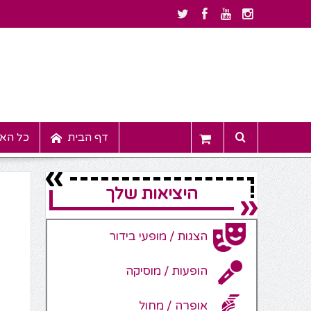
דף הבית
כל האי
היציאות שלך
הצגות / מופעי בידור
הופעות / מוסיקה
אופרה / מחול