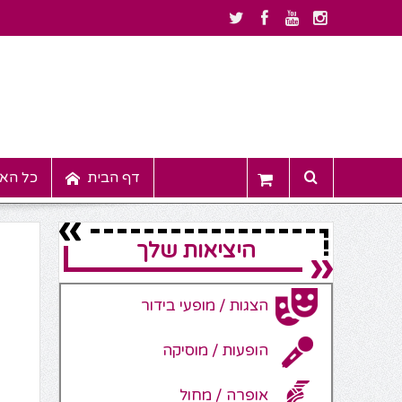
דף הבית
כל האי
היציאות שלך
הצגות / מופעי בידור
הופעות / מוסיקה
אופרה / מחול