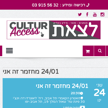
Menu
24/01 מחזמר זה אני
שני
24/01 מחזמר זה אני
24
20:30
תיאטרון הקאמרי תל אביב
, רח' ליאונרדו דה וינצ'י
ינו
30 פינת שד' שאול המלך 19, תל אביב-יפו
מחיר
195₪