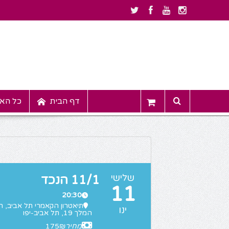
דף הבית
כל האי
שלישי
11/1 הנכד
11
20:30
תיאטרון הקאמרי תל אביב
ינו
המלך 19, תל אביב-יפו
מחיר
175₪