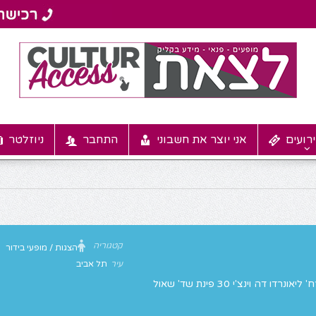
רועים
אני יוצר את חשבוני
התחבר
ניוזלטר
קטגוריה
הצגות / מופעי בידור
עיר
תל אביב
, רח' ליאונרדו דה וינצ'י 30 פינת שד' שאול