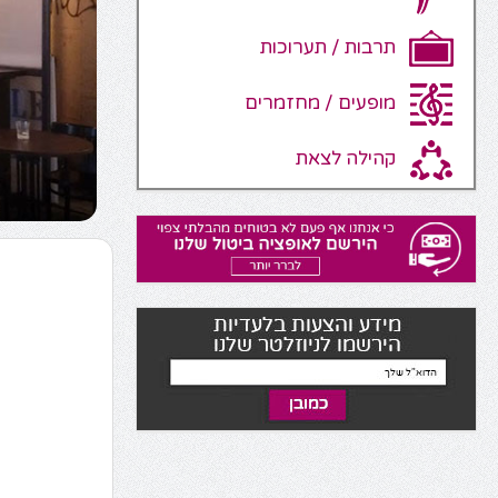
תרבות / תערוכות
מופעים / מחזמרים
קהילה לצאת