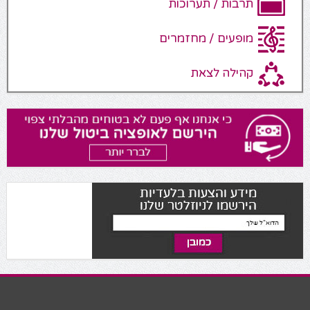
תרבות / תערוכות
מופעים / מחזמרים
קהילה לצאת