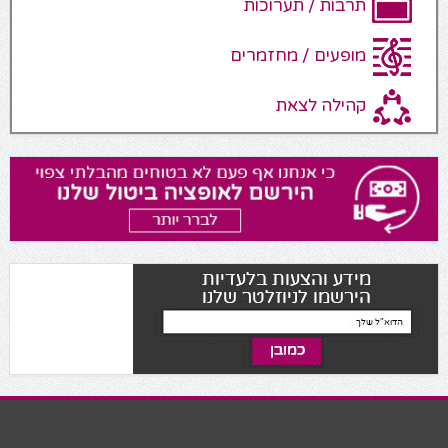
תרבות / תערוכות
מופעים / מחזמרים
קהילה לצאת