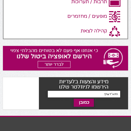
תרבות / תערוכות
מופעים / מחזמרים
קהילה לצאת