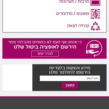
תרבות / תערוכות
מופעים / מחזמרים
קהילה לצאת