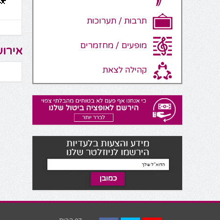
תרבות / תערוכות
מופעים / מחזמרים
אירוע
קהילה לצאת