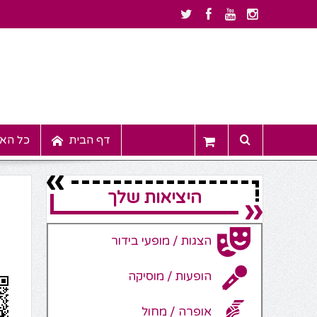
דף הבית
כל האי
היציאות שלך
הצגות / מופעי בידור
הופעות / מוסיקה
אופרה / מחול