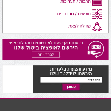
תרבות / תערוכות
מופעים / מחזמרים
קהילה לצאת