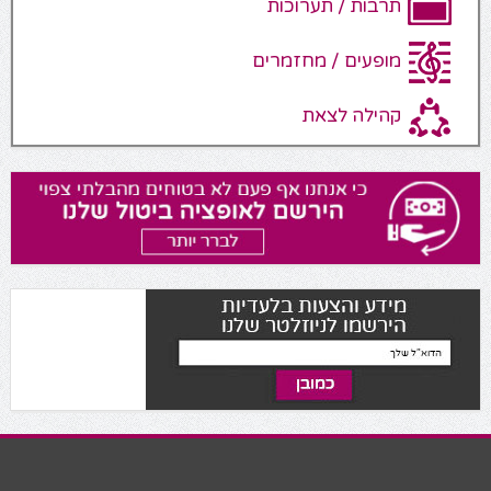
תרבות / תערוכות
מופעים / מחזמרים
קהילה לצאת