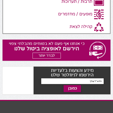
תרבות / תערוכות
מופעים / מחזמרים
קהילה לצאת