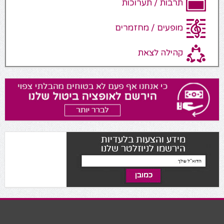
תרבות / תערוכות
מופעים / מחזמרים
קהילה לצאת