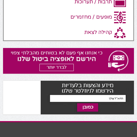
תרבות / תערוכות
מופעים / מחזמרים
קהילה לצאת