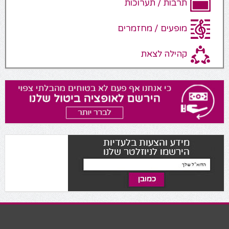
תרבות / תערוכות
מופעים / מחזמרים
קהילה לצאת