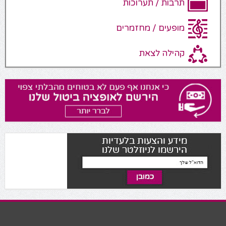
תרבות / תערוכות
מופעים / מחזמרים
קהילה לצאת