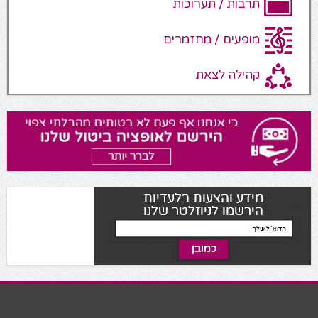
תרבות / תערוכות
מופעים / מחזמרים
קהילה לצאת