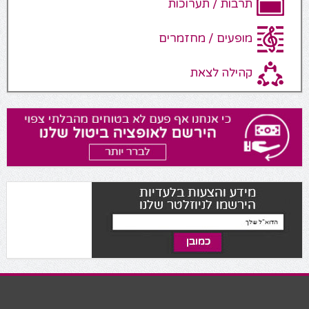
תרבות / תערוכות
מופעים / מחזמרים
קהילה לצאת