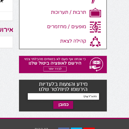
תרבות / תערוכות
מופעים / מחזמרים
אירוע
קהילה לצאת