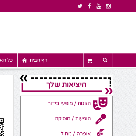
דף הבית
כל האי
היציאות שלך
הצגות / מופעי בידור
הופעות / מוסיקה
אופרה / מחול