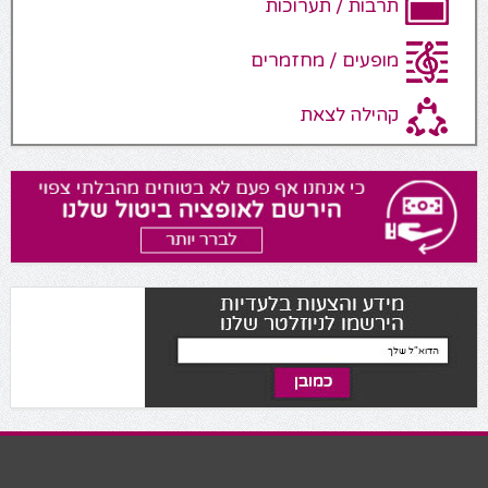
תרבות / תערוכות
מופעים / מחזמרים
קהילה לצאת