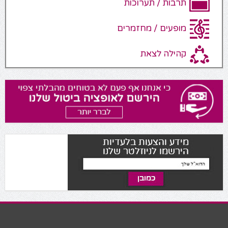
תרבות / תערוכות
מופעים / מחזמרים
קהילה לצאת