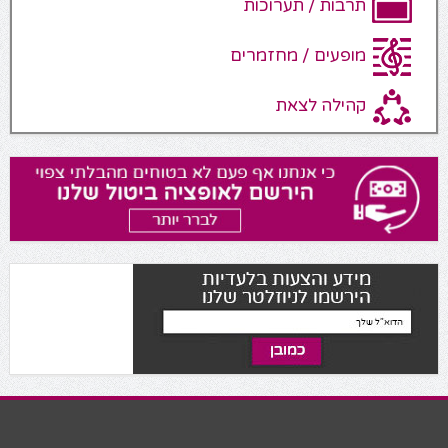
תרבות / תערוכות
מופעים / מחזמרים
קהילה לצאת