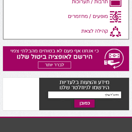
תרבות / תערוכות
מופעים / מחזמרים
קהילה לצאת