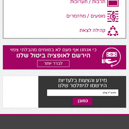
תרבות / תערוכות
מופעים / מחזמרים
קהילה לצאת