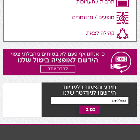
תרבות / תערוכות
מופעים / מחזמרים
קהילה לצאת