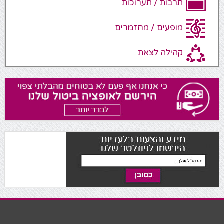
תרבות / תערוכות
מופעים / מחזמרים
קהילה לצאת