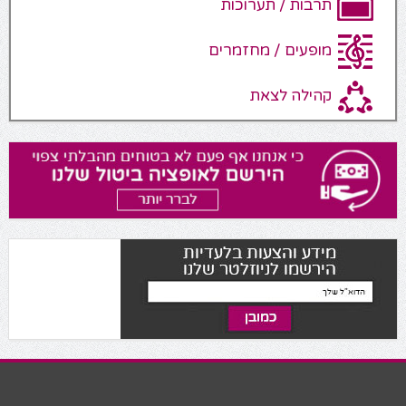
תרבות / תערוכות
מופעים / מחזמרים
קהילה לצאת