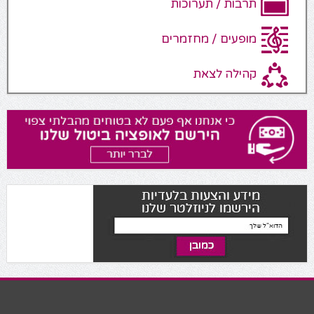
תרבות / תערוכות
מופעים / מחזמרים
קהילה לצאת