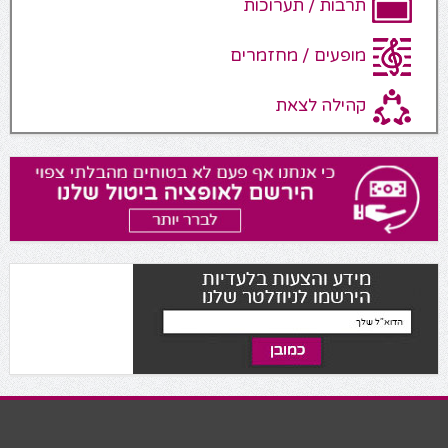
תרבות / תערוכות
מופעים / מחזמרים
קהילה לצאת