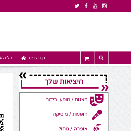
דף הבית
כל האי
היציאות שלך
הצגות / מופעי בידור
הופעות / מוסיקה
אופרה / מחול