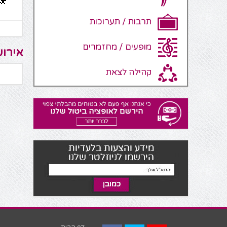
תרבות / תערוכות
מופעים / מחזמרים
אירוע
קהילה לצאת