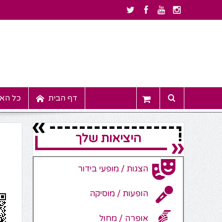
דף הבית
כל האי
היציאות שלך
הצגות / מופעי בידור
הופעות / מוסיקה
אופרה / מחול