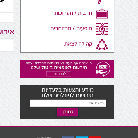
תרבות / תערוכות
מופעים / מחזמרים
אירוע
קהילה לצאת