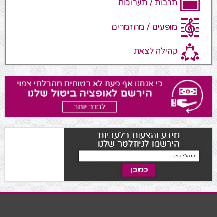
תרבות / תערוכות
מופעים / מחזמרים
קהילה לצאת