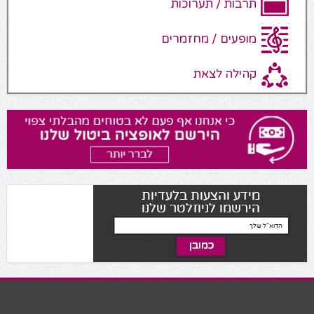
תרבות / תערוכות
מופעים / מחזמרים
קהילה לצאת