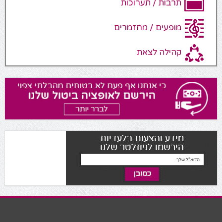
תרבות / תערוכות
מופעים / מחזמרים
קהילה לצאת