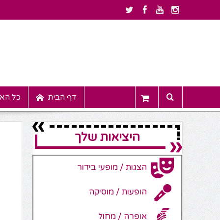
דף הבית
כל האי
היציאות שלך
הצגות / מופעי בידור
הופעות / מוסיקה
אופרה / מחול